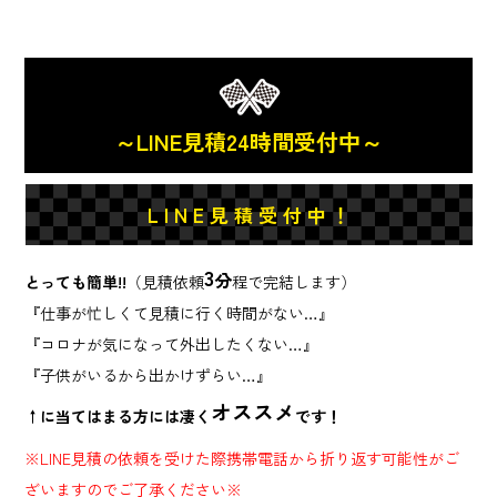
～LINE見積24時間受付中～
L I N E 見 積 受 付 中 ！
3
分
とっても簡単!!
（見積依頼
程で完結します）
『仕事が忙しくて見積に行く時間がない…』
『コロナが気になって外出したくない…』
『子供がいるから出かけずらい…』
オススメ
↑に当てはまる方には凄く
です！
※LINE見積の依頼を受けた際携帯電話から折り返す可能性がご
ざいますのでご了承ください※