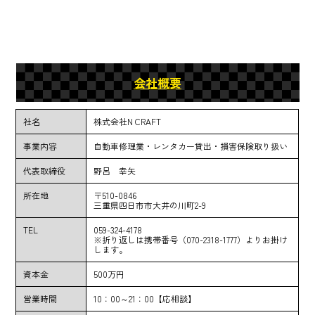
会社概要
社名
株式会社N CRAFT
事業内容
自動車修理業・レンタカー貸出・損害保険取り扱い
代表取締役
野呂 幸矢
所在地
〒510-0846
三重県四日市市大井の川町2-9
TEL
059-324-4178
※折り返しは携帯番号（070-2318-1777）よりお掛け
します。
資本金
500万円
営業時間
10：00～21：00【応相談】