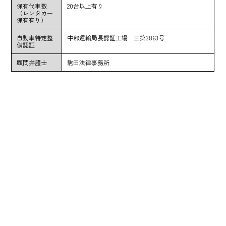
保有代車数
20台以上有り
（レンタカー
保有有り）
自動車特定整
中部運輸局長認証工場 三第3863号
備認証
顧問弁護士
駒田法律事務所