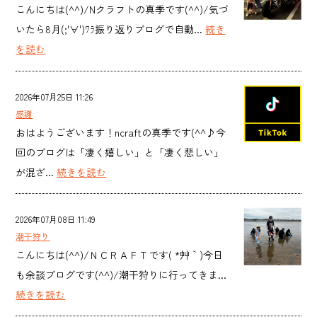
こんにちは(^^)/Nクラフトの真季です(^^)/気づ
いたら8月(;'∀')ﾜﾗ振り返りブログで自動...
続き
を読む
2026年07月25日 11:26
感謝
おはようございます！ncraftの真季です(^^♪今
回のブログは「凄く嬉しい」と「凄く悲しい」
が混ざ...
続きを読む
2026年07月08日 11:49
潮干狩り
こんにちは(^^)/ＮＣＲＡＦＴです( *´艸｀)今日
も余談ブログです(^^)/潮干狩りに行ってきま...
続きを読む