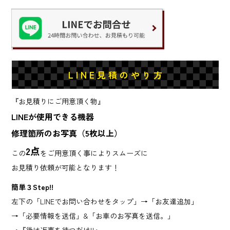
L I N E 見 積 の や り 方
『お見積りにご用意頂く物』
LINEが使用できる機器
修理箇所のお写真（5枚以上）
2点
この
をご用意頂く事によりスムーズに
お見積り依頼が可能となります！
簡単３Step!!
左下の「LINEでお問い合わせをタップ」→「お友達追加」
→「必要情報を送信」&「お車のお写真を送信。」
→『後は返事を待つだけ!!』