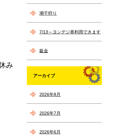
潮干狩り
7/13～ヨンデジ券利用できます
(^^)/
鈑金
休み
アーカイブ
2026年8月
2026年7月
2026年6月