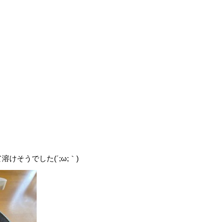
そうでした(´;ω;｀)