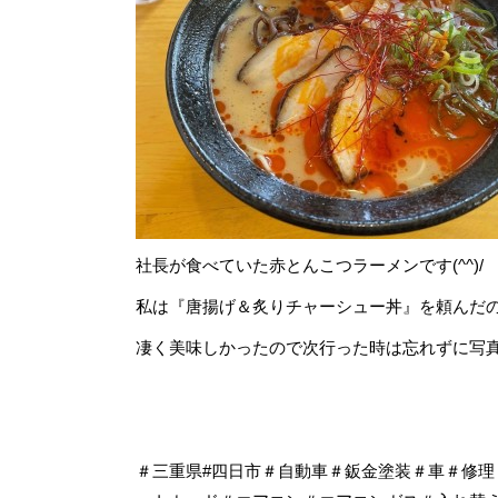
社長が食べていた赤とんこつラーメンです(^^)/
私は『唐揚げ＆炙りチャーシュー丼』を頼んだ
凄く美味しかったので次行った時は忘れずに写真
＃三重県#四日市＃自動車＃鈑金塗装＃車＃修理＃