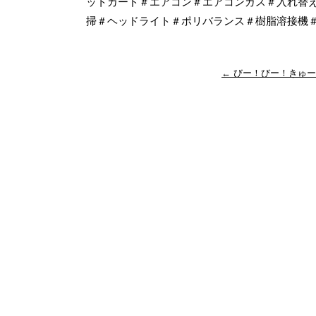
ットカード＃エアコン＃エアコンガス＃入れ替
掃＃ヘッドライト＃ポリバランス＃樹脂溶接機＃
←
びー！びー！きゅー