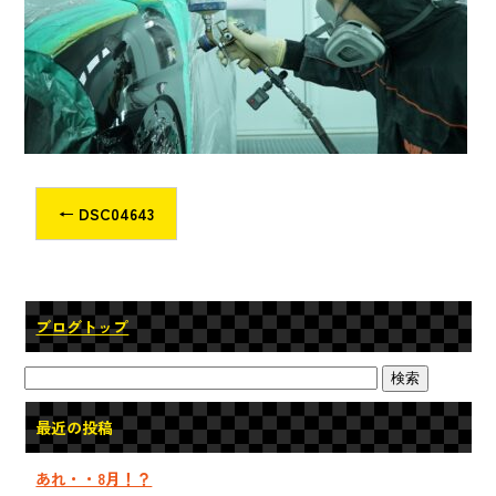
o
ok
←
DSC04643
ブログトップ
最近の投稿
あれ・・8月！？