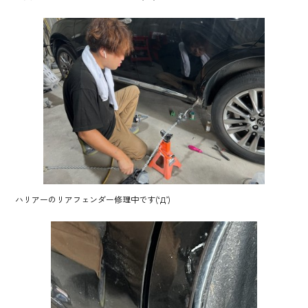
o
ok
ハリアーのリアフェンダー修理中です(‘Д’)