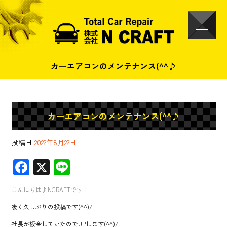
カーエアコンのメンテナンス(^^♪
カーエアコンのメンテナンス(^^♪
投稿日
2022年8月22日
F
X
Li
ac
ne
こんにちは♪NCRAFTです！
e
凄く久しぶりの投稿です(^^)/
b
社長が板金していたのでUPします(^^)/