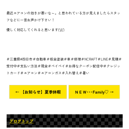
最近エアコンの効きが悪いな～。と思われている方が見えましたらスタッ
フなどに一言お声かけ下さい！
優しく対応してくれると思います(‘Д’)
＃三重県#四日市＃自動車＃板金塗装＃車＃修理＃NCRAFT＃LINE＃見積＃
受付中＃支払い方法＃現金＃ペイペイ＃お得なクーポン配信中＃クレジッ
トカード＃エアコン＃エアコンガス＃入れ替え＃暑い
←
【お知らせ】夏季休暇
ＮＥＷ･･･Family♡
→
ブログトップ