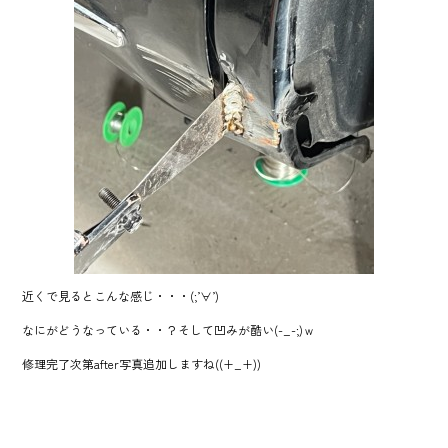
近くで見るとこんな感じ・・・(;’∀’)
なにがどうなっている・・？そして凹みが酷い(-_-;)ｗ
修理完了次第after写真追加しますね((+_+))