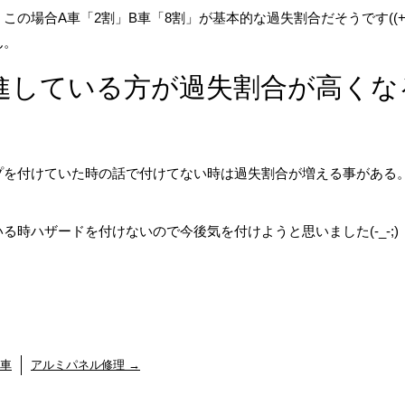
の場合A車「2割」B車「8割」が基本的な過失割合だそうです((+_
ん。
進している方が過失割合が高くな
プを付けていた時の話で付けてない時は過失割合が増える事がある
時ハザードを付けないので今後気を付けようと思いました(-_-;)
車
アルミパネル修理
→