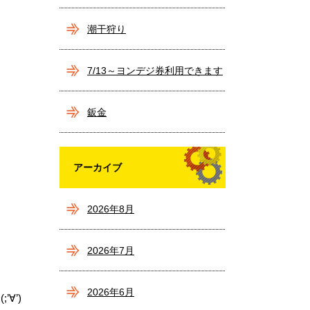
潮干狩り
7/13～ヨンデジ券利用できます
(^^)/
鈑金
アーカイブ
2026年8月
2026年7月
2026年6月
∀’)