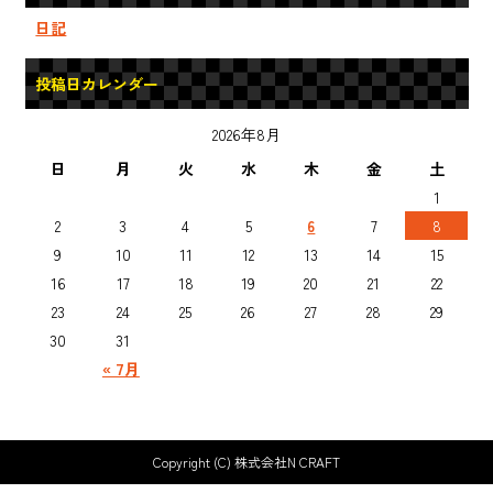
日記
投稿日カレンダー
2026年8月
日
月
火
水
木
金
土
1
2
3
4
5
6
7
8
9
10
11
12
13
14
15
16
17
18
19
20
21
22
23
24
25
26
27
28
29
30
31
« 7月
Copyright (C) 株式会社N CRAFT