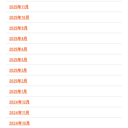
2025年11月
2025年10月
2025年9月
2025年8月
2025年6月
2025年5月
2025年3月
2025年2月
2025年1月
2024年12月
2024年11月
2024年10月