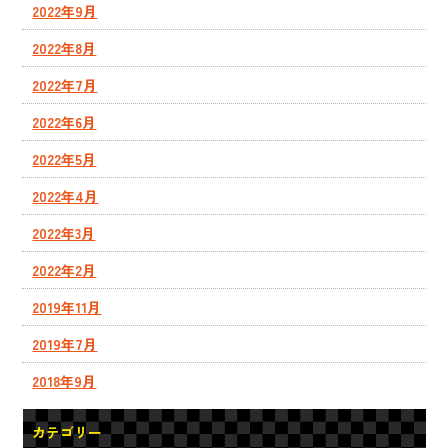
2022年9月
2022年8月
2022年7月
2022年6月
2022年5月
2022年4月
2022年3月
2022年2月
2019年11月
2019年7月
2018年9月
カテゴリー