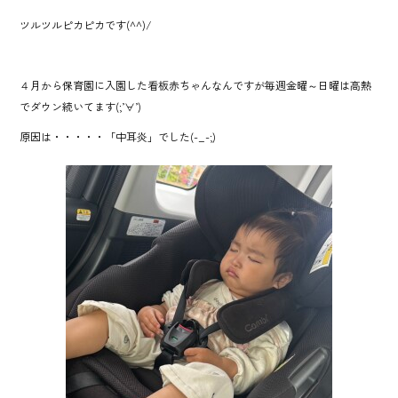
ツルツルピカピカです(^^)/
４月から保育園に入園した看板赤ちゃんなんですが毎週金曜～日曜は高熱
でダウン続いてます(;’∀’)
原因は・・・・・「中耳炎」でした(-_-;)