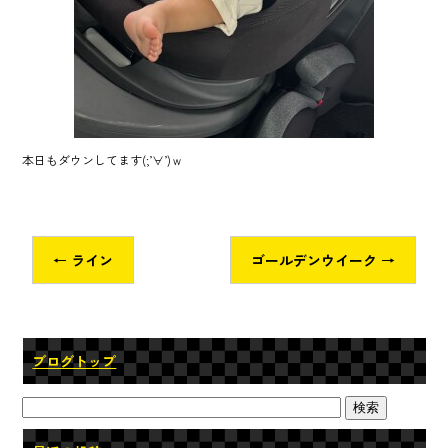
本日もダウンしてます(;’∀’)ｗ
←
ライン
ゴールデンウイーク
→
ブログトップ