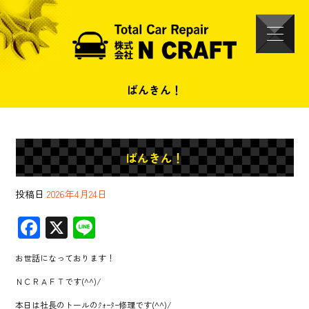
ばんきん！
ばんきん！
投稿日
2026年4月24日
F
X
Li
ac
ne
お世話になっております！
e
ＮＣＲＡＦＴです(^^)/
b
本日は社長のトールのｸｫｰﾀｰ修理です(^^)/