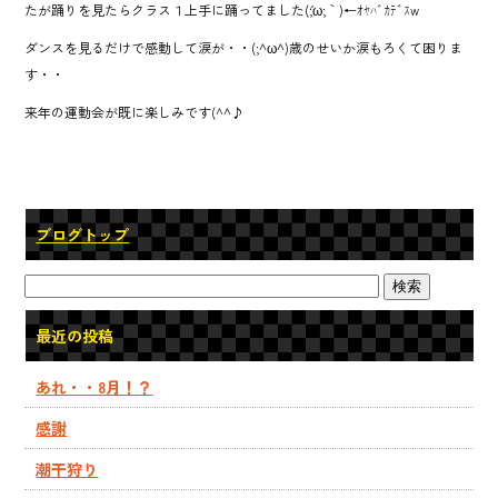
たが踊りを見たらクラス１上手に踊ってました(´;ω;｀)←ｵﾔﾊﾞｶﾃﾞｽw
ダンスを見るだけで感動して涙が・・(;^ω^)歳のせいか涙もろくて困りま
す・・
来年の運動会が既に楽しみです(^^♪
ブログトップ
最近の投稿
あれ・・8月！？
感謝
潮干狩り