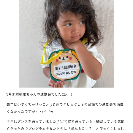
9月末看板娘ちゃんの運動会でした(´;ω;｀)
去年は小さくてかけっこonly＆雨でぐしょぐしょの会場での運動会で面白
くなかったですが・・(;^_^A
今年はダンスを踊っていました(*’ω’*)家で踊っている・練習している気配
０だったのでプログラムを見たときに「踊れるの！？」とびっくりしまし