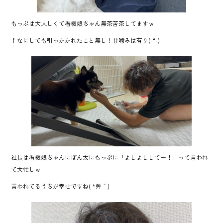
もっぷは大人しくて看板娘ちゃん無茶苦茶してますｗ
↑なにしても引っかかれたこと無し！甘噛みは有り(-“-)
社長は看板娘ちゃんにぽん太にもっぷに「よしよししてー！」って言われ
て大忙しｗ
言われてるうちが幸せですね( *´艸｀)