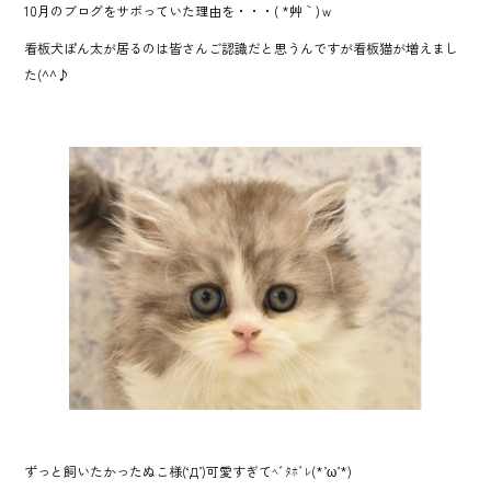
10月のブログをサボっていた理由を・・・( *´艸｀)ｗ
o
看板犬ぽん太が居るのは皆さんご認識だと思うんですが看板猫が増えまし
ok
た(^^♪
ずっと飼いたかったぬこ様(‘Д’)可愛すぎてﾍﾞﾀﾎﾞﾚ(*’ω’*)