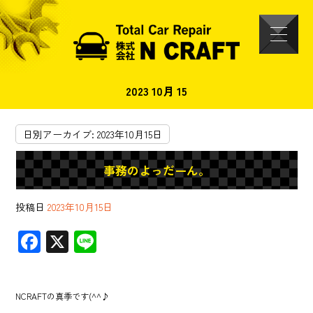
2023 10月 15
日別アーカイブ:
2023年10月15日
事務のよっだーん。
投稿日
2023年10月15日
F
X
Li
ac
ne
e
NCRAFTの真季です(^^♪
b